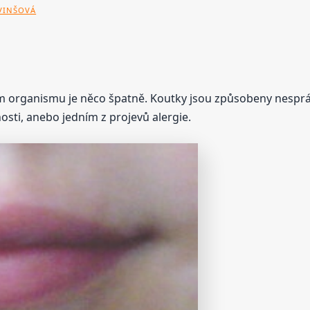
 VINŠOVÁ
šem organismu je něco špatně. Koutky jsou způsobeny nesprá
sti, anebo jedním z projevů alergie.