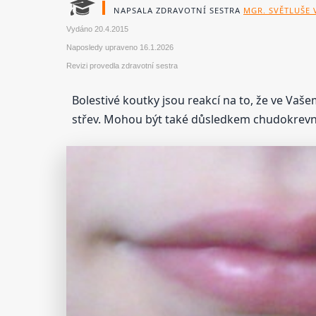
NAPSALA ZDRAVOTNÍ SESTRA
MGR. SVĚTLUŠE
Vydáno
20.4.2015
Naposledy upraveno
16.1.2026
Revizi provedla zdravotní sestra
Bolestivé koutky jsou reakcí na to, že ve Va
střev. Mohou být také důsledkem chudokrevno