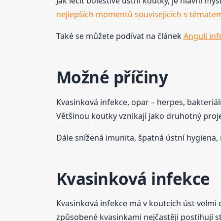
Jak léčit bolestivé ústní koutky, je hlavní my
nejlepších momentů souvisejících s témate
Také se můžete podívat na článek
Anguli inf
Možné příčiny
Kvasinková infekce, opar – herpes, bakteriáln
Většinou koutky vznikají jako druhotný pro
Dále snížená imunita, špatná ústní hygiena,
Kvasinková infekce
Kvasinková infekce má v koutcích úst velmi d
způsobené kvasinkami nejčastěji postihují sta