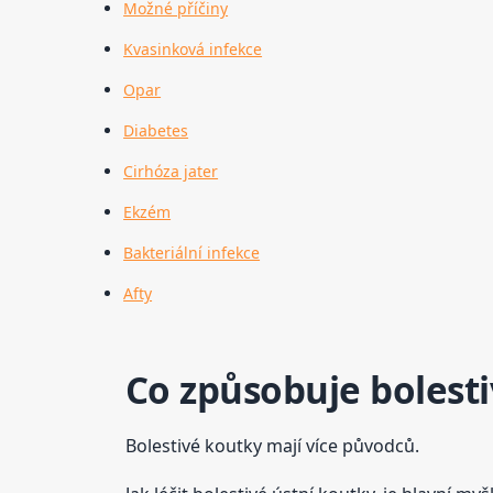
Možné příčiny
Kvasinková infekce
Opar
Diabetes
Cirhóza jater
Ekzém
Bakteriální infekce
Afty
Co způsobuje bolest
Bolestivé koutky mají více původců.