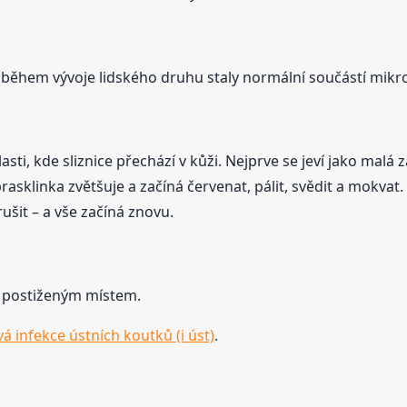
ěhem vývoje lidského druhu staly normální součástí mikrofl
lasti, kde sliznice přechází v kůži. Nejprve se jeví jako mal
sklinka zvětšuje a začíná červenat, pálit, svědit a mokvat. 
rušit – a vše začíná znovu.
 postiženým místem.
á infekce ústních koutků (i úst)
.