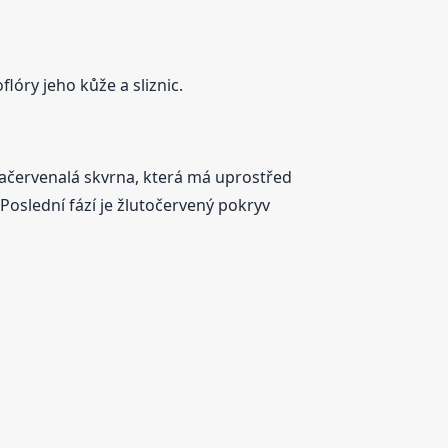
óry jeho kůže a sliznic.
á začervenalá skvrna, která má uprostřed
Poslední fází je žlutočervený pokryv