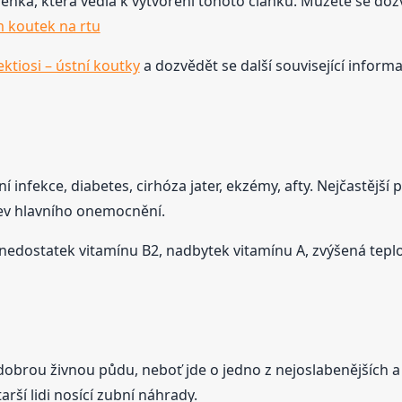
šlenka, která vedla k vytvoření tohoto článku. Můžete se dozvě
m koutek na rtu
ektiosi – ústní koutky
a dozvědět se další související informa
í infekce, diabetes, cirhóza jater, ekzémy, afty. Nejčastější
jev hlavního onemocnění.
 nedostatek vitamínu B2, nadbytek vitamínu A, zvýšená tepl
obrou živnou půdu, neboť jde o jedno z nejoslabenějších a ve
rší lidi nosící zubní náhrady.