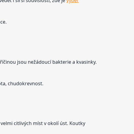
dět i širší souvislosti, zde je
výběr
ce.
 příčinou jsou nežádoucí bakterie a kvasinky.
ota, chudokrevnost.
lmi citlivých míst v okolí úst. Koutky