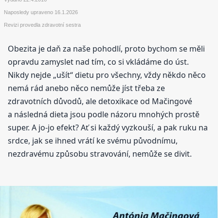
Naposledy upraveno
16.1.2026
Revizi provedla zdravotní sestra
Obezita je daň za naše pohodlí, proto bychom se měli
opravdu zamyslet nad tím, co si vkládáme do úst.
Nikdy nejde „ušít“ dietu pro všechny, vždy někdo něco
nemá rád anebo něco nemůže jíst třeba ze
zdravotních důvodů, ale detoxikace od Mačingové
a následná dieta jsou podle názoru mnohých prostě
super. A jo-jo efekt? Ať si každý vyzkouší, a pak ruku na
srdce, jak se ihned vrátí ke svému původnímu,
nezdravému způsobu stravování, nemůže se divit.