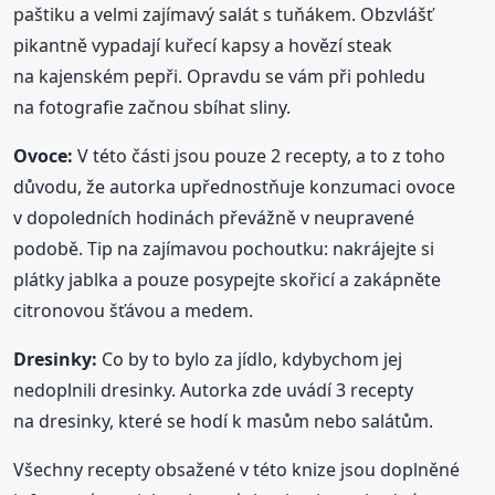
paštiku a velmi zajímavý salát s tuňákem. Obzvlášť
pikantně vypadají kuřecí kapsy a hovězí steak
na kajenském pepři. Opravdu se vám při pohledu
na fotografie začnou sbíhat sliny.
Ovoce:
V této části jsou pouze 2 recepty, a to z toho
důvodu, že autorka upřednostňuje konzumaci ovoce
v dopoledních hodinách převážně v neupravené
podobě. Tip na zajímavou pochoutku: nakrájejte si
plátky jablka a pouze posypejte skořicí a zakápněte
citronovou šťávou a medem.
Dresinky:
Co by to bylo za jídlo, kdybychom jej
nedoplnili dresinky. Autorka zde uvádí 3 recepty
na dresinky, které se hodí k masům nebo salátům.
Všechny recepty obsažené v této knize jsou doplněné