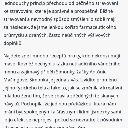
jednoduchý princip přechodu od běžného stravování
ke stravování, které je správné a prospěšné. Běžné
stravování a nevhodný způsob smýšlení o sobě mají
za následek, že jsme lehkou kořistí farmaceutického
průmyslu a drahých, často neúčinných výživových
doplňků.
Najdete zde i mnoho receptů pro ty, kdo nekonzumují
maso. Rovněž nechybí ukázka netradičního vánočního
menu a zajímavý příběh Simonky, žačky Antónie
Mačingové. Simonka je jedna z vás. Uvidíte proměnu
jejího fyzického těla a také to, jak se změnila v kreativní
mladou ženu tím, že se zbavila zděděných i získaných
návyků. Pochopila, že jedinou překážkou, která nám
brání být spokojenými a šťastnými lidmi, jsme my sami.
Jo-jo efekt se neprojeví, pokud se nevrátíte k původním
stravovacím a myšlenkovým návykům.