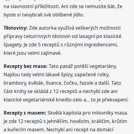
na slavnostní příležitosti. Ani zde se nemusíte bát, že
byste si nevybrali své oblíbené jídlo.
Těstoviny:
Zde autorka využívá veškerých možností
přípravy celozrnných těstovin od lasagní po klasické
špagety. Je zde 5 receptů s různými ingrediencemi,
které jsou velmi zajímavé.
Recepty bez masa:
Tato pasáž potěší vegetariány.
Najdou tady velmi lákavé špízy, zapečené rolky,
brambory, květák, lívance, čočku, fazole a další. Tato
část knihy se skládá z 12 receptů a nechybí zde ani
klasické vegetariánské knedlo-zelo a... to je překvapení.
Recepty s masem:
Skvělá kapitola pro milovníky masa.
Je zde 12 receptů s jehněčím, hovězím, králičím, krůtím
a kuřecím masem. Nechybí ani recept na domácí