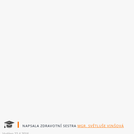
NAPSALA ZDRAVOTNÍ SESTRA
MGR. SVĚTLUŠE VINŠOVÁ
Vydáno
22.4.2016