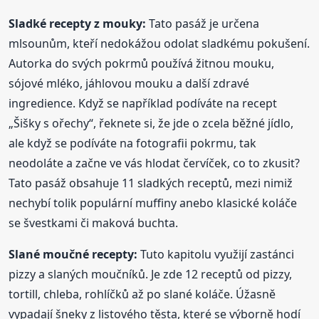
Sladké recepty z mouky:
Tato pasáž je určena
mlsounům, kteří nedokážou odolat sladkému pokušení.
Autorka do svých pokrmů používá žitnou mouku,
sójové mléko, jáhlovou mouku a další zdravé
ingredience. Když se například podíváte na recept
„Šišky s ořechy“, řeknete si, že jde o zcela běžné jídlo,
ale když se podíváte na fotografii pokrmu, tak
neodoláte a začne ve vás hlodat červíček, co to zkusit?
Tato pasáž obsahuje 11 sladkých receptů, mezi nimiž
nechybí tolik populární muffiny anebo klasické koláče
se švestkami či maková buchta.
Slané moučné recepty:
Tuto kapitolu využijí zastánci
pizzy a slaných moučníků. Je zde 12 receptů od pizzy,
tortill, chleba, rohlíčků až po slané koláče. Úžasně
vypadají šneky z listového těsta, které se výborně hodí