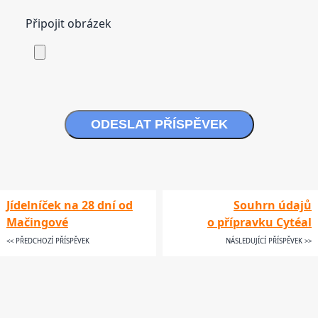
Připojit obrázek
ODESLAT PŘÍSPĚVEK
Jídelníček na 28 dní od
Souhrn údajů
Mačingové
o přípravku Cytéal
<< PŘEDCHOZÍ PŘÍSPĚVEK
NÁSLEDUJÍCÍ PŘÍSPĚVEK >>