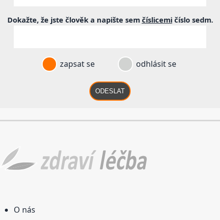
Dokažte, že jste člověk a napište sem
číslicemi
číslo
sedm
.
zapsat se
odhlásit se
ODESLAT
O nás