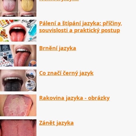
Pálení a štípání jazyka: příčiny,
souvislosti a praktický postup
Brnění jazyka
Co značí černý jazyk
Rakovina jazyka - obrázky
Zánět jazyka