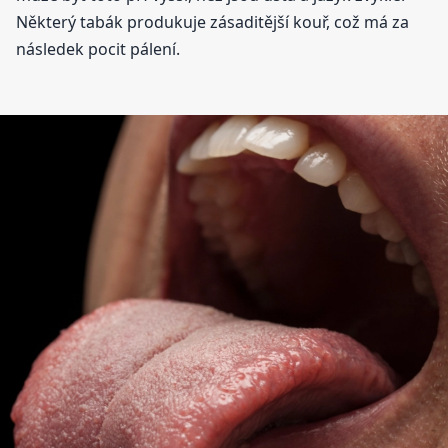
Některý tabák produkuje zásaditější kouř, což má za
následek pocit pálení.