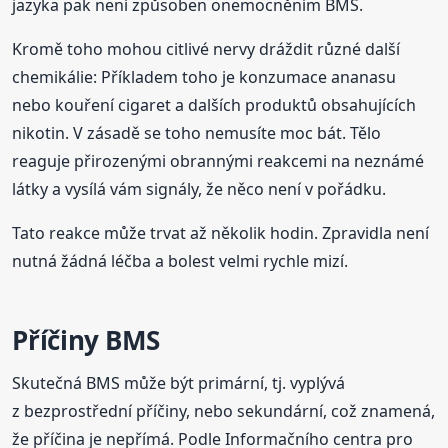
jazyka pak není způsoben onemocněním BMS.
Kromě toho mohou citlivé nervy dráždit různé další
chemikálie: Příkladem toho je konzumace ananasu
nebo kouření cigaret a dalších produktů obsahujících
nikotin. V zásadě se toho nemusíte moc bát. Tělo
reaguje přirozenými obrannými reakcemi na neznámé
látky a vysílá vám signály, že něco není v pořádku.
Tato reakce může trvat až několik hodin. Zpravidla není
nutná žádná léčba a bolest velmi rychle mizí.
Příčiny BMS
Skutečná BMS může být primární, tj. vyplývá
z bezprostřední příčiny, nebo sekundární, což znamená,
že příčina je nepřímá. Podle Informačního centra pro