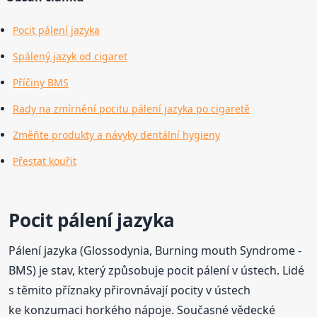
Pocit pálení jazyka
Spálený jazyk od cigaret
Příčiny BMS
Rady na zmírnění pocitu pálení jazyka po cigaretě
Změňte produkty a návyky dentální hygieny
Přestat kouřit
Pocit pálení jazyka
Pálení jazyka (Glossodynia, Burning mouth Syndrome -
BMS) je stav, který způsobuje pocit pálení v ústech. Lidé
s těmito příznaky přirovnávají pocity v ústech
ke konzumaci horkého nápoje. Současné vědecké