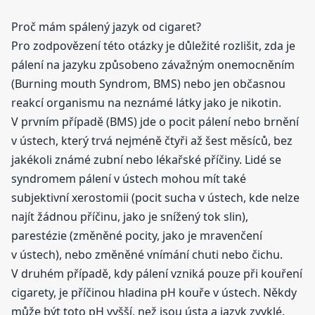
Proč mám spálený jazyk od cigaret?
Pro zodpovězení této otázky je důležité rozlišit, zda je
pálení na jazyku způsobeno závažným onemocněním
(Burning mouth Syndrom, BMS) nebo jen občasnou
reakcí organismu na neznámé látky jako je nikotin.
V prvním případě (BMS) jde o pocit pálení nebo brnění
v ústech, který trvá nejméně čtyři až šest měsíců, bez
jakékoli známé zubní nebo lékařské příčiny. Lidé se
syndromem pálení v ústech mohou mít také
subjektivní xerostomii (pocit sucha v ústech, kde nelze
najít žádnou příčinu, jako je snížený tok slin),
parestézie (změněné pocity, jako je mravenčení
v ústech), nebo změněné vnímání chuti nebo čichu.
V druhém případě, kdy pálení vzniká pouze při kouření
cigarety, je příčinou hladina pH kouře v ústech. Někdy
může být toto pH vyšší, než jsou ústa a jazyk zvyklé.