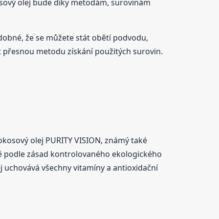
osový olej bude díky metodám, surovinám
odobné, že se můžete stát obětí podvodu,
at přesnou metodu získání použitých surovin.
 kokosový olej PURITY VISION, známý také
odě podle zásad kontrolovaného ekologického
ej uchovává všechny vitamíny a antioxidační