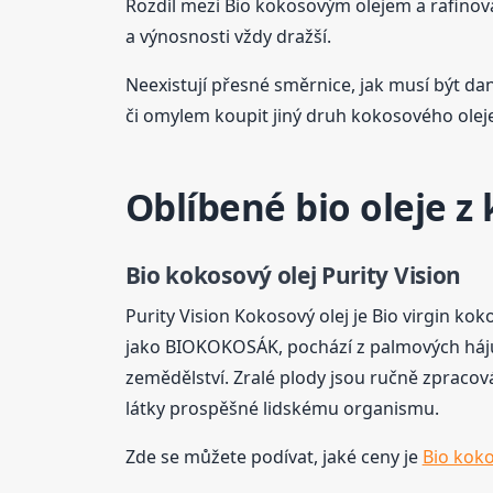
Rozdíl mezi Bio kokosovým olejem a rafino
a výnosnosti vždy dražší.
Neexistují přesné směrnice, jak musí být da
či omylem koupit jiný druh kokosového oleje
Oblíbené bio oleje z
Bio kokosový olej Purity Vision
Purity Vision Kokosový olej je Bio virgin ko
jako BIOKOKOSÁK, pochází z palmových hájů 
zemědělství. Zralé plody jsou ručně zpracová
látky prospěšné lidskému organismu.
Zde se můžete podívat, jaké ceny je
Bio koko