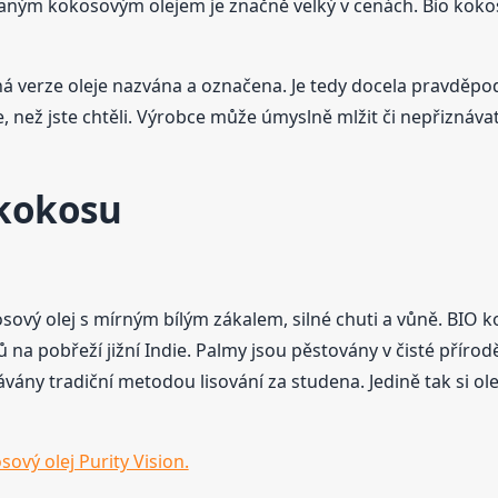
vaným kokosovým olejem je značně velký v cenách. Bio kok
ná verze oleje nazvána a označena. Je tedy docela pravděp
, než jste chtěli. Výrobce může úmyslně mlžit či nepřiznáv
 kokosu
kosový olej s mírným bílým zákalem, silné chuti a vůně. BIO
na pobřeží jižní Indie. Palmy jsou pěstovány v čisté přír
vány tradiční metodou lisování za studena. Jedině tak si ol
sový olej Purity Vision.