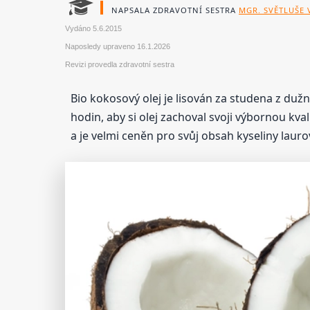
NAPSALA ZDRAVOTNÍ SESTRA
MGR. SVĚTLUŠE
Vydáno
5.6.2015
Naposledy upraveno
16.1.2026
Revizi provedla zdravotní sestra
Bio kokosový olej je lisován za studena z duž
hodin, aby si olej zachoval svoji výbornou kva
a je velmi ceněn pro svůj obsah kyseliny laur