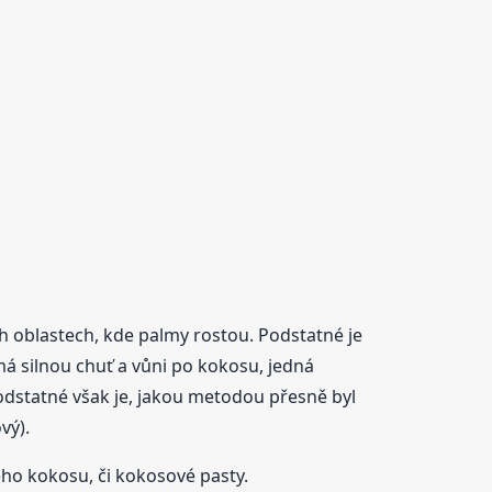
ch oblastech, kde palmy rostou. Podstatné je
emá silnou chuť a vůni po kokosu, jedná
 podstatné však je, jakou metodou přesně byl
vý).
o kokosu, či kokosové pasty.