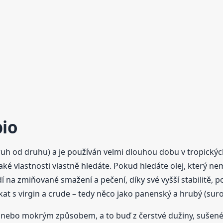
bio
 druh od druhu) a je používán velmi dlouhou dobu v tropický
jaké vlastnosti vlastně hledáte. Pokud hledáte olej, který n
dí na zmiňované smažení a pečení, díky své vyšší stabilitě,
kat s virgin a crude – tedy něco jako panenský a hrubý (suro
nebo mokrým způsobem, a to buď z čerstvé dužiny, sušenéh