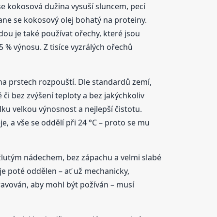
se kokosová dužina vysuší sluncem, pecí
ne se kokosový olej bohatý na proteiny.
ou je také používat ořechy, které jsou
15 % výnosu. Z tisíce vyzrálých ořechů
 na prstech rozpouští. Dle standardů zemí,
ě či bez zvýšení teploty a bez jakýchkoliv
u velkou výnosnost a nejlepší čistotu.
, a vše se oddělí při 24 °C – proto se mu
m žlutým nádechem, bez zápachu a velmi slabé
j je poté oddělen – ať už mechanicky,
ravován, aby mohl být požíván – musí