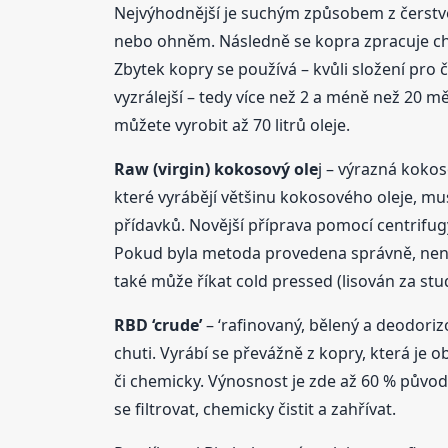
Nejvýhodnější je suchým způsobem z čerstvé
nebo ohněm. Následně se kopra zpracuje che
Zbytek kopry se používá – kvůli složení pro 
vyzrálejší – tedy více než 2 a méně než 20 mě
můžete vyrobit až 70 litrů oleje.
Raw (virgin) kokosový ole
j – výrazná kokos
které vyrábějí většinu kokosového oleje, musí 
přídavků. Novější příprava pomocí centrifug
Pokud byla metoda provedena správně, není tř
také může říkat cold pressed (lisován za stu
RBD ‘crude’
– ‘rafinovaný, bělený a deodoriz
chuti. Vyrábí se převážně z kopry, která je ob
či chemicky. Výnosnost je zde až 60 % původ
se filtrovat, chemicky čistit a zahřívat.