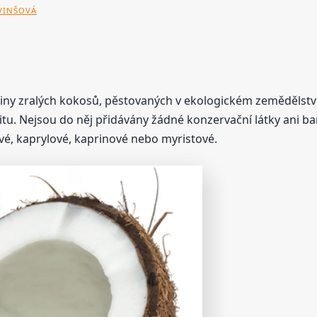
 VINŠOVÁ
niny zralých kokosů, pěstovaných v ekologickém zemědělství
litu. Nejsou do něj přidávány žádné konzervační látky ani b
ové, kaprylové, kaprinové nebo myristové.