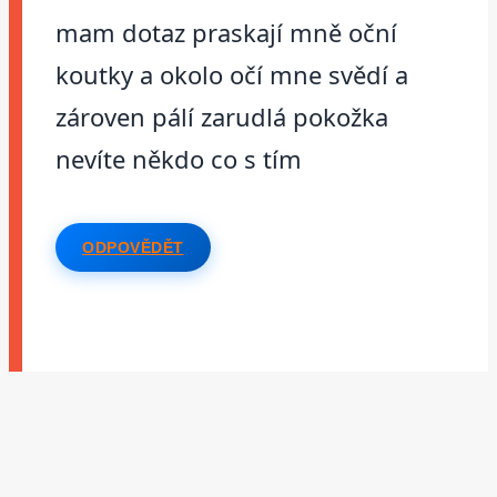
mam dotaz praskají mně oční
koutky a okolo očí mne svědí a
zároven pálí zarudlá pokožka
nevíte někdo co s tím
ODPOVĚDĚT