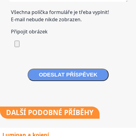
Všechna políčka formuláře je třeba vyplnit!
E-mail nebude nikde zobrazen.
Připojit obrázek
ODESLAT PŘÍSPĚVEK
DALŠÍ
PODOBNÉ PŘÍBĚHY
Lumigan a kojení