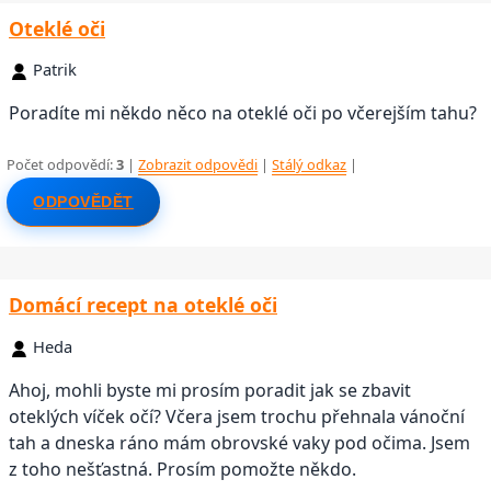
Oteklé oči
Patrik
Poradíte mi někdo něco na oteklé oči po včerejším tahu?
Počet odpovědí:
3
|
Zobrazit odpovědi
|
Stálý odkaz
|
ODPOVĚDĚT
Domácí recept na oteklé oči
Heda
Ahoj, mohli byste mi prosím poradit jak se zbavit
oteklých víček očí? Včera jsem trochu přehnala vánoční
tah a dneska ráno mám obrovské vaky pod očima. Jsem
z toho nešťastná. Prosím pomožte někdo.