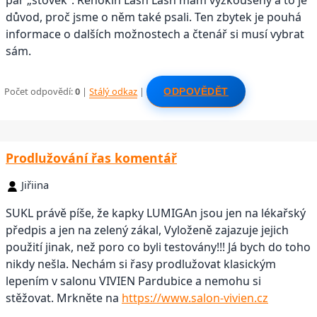
pár „stovek“. Renokin Lash Lash mám vyzkoušený a to je
důvod, proč jsme o něm také psali. Ten zbytek je pouhá
informace o dalších možnostech a čtenář si musí vybrat
sám.
Počet odpovědí:
0
|
Stálý odkaz
|
ODPOVĚDĚT
Prodlužování řas komentář
Jiřiina
SUKL právě píše, že kapky LUMIGAn jsou jen na lékařský
předpis a jen na zelený zákal, Vyloženě zajazuje jejich
použití jinak, než poro co byli testovány!!! Já bych do toho
nikdy nešla. Nechám si řasy prodlužovat klasickým
lepením v salonu VIVIEN Pardubice a nemohu si
stěžovat. Mrkněte na
https://www.salon-vivien.cz