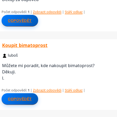
Počet odpovědí:
1
|
Zobrazit odpovědi
|
Stálý odkaz
|
ODPOVĚDĚT
Koupit bimatoprost
luboš
Můžete mi poradit, kde nakoupit bimatoprost?
Děkuji.
l.
Počet odpovědí:
1
|
Zobrazit odpovědi
|
Stálý odkaz
|
ODPOVĚDĚT