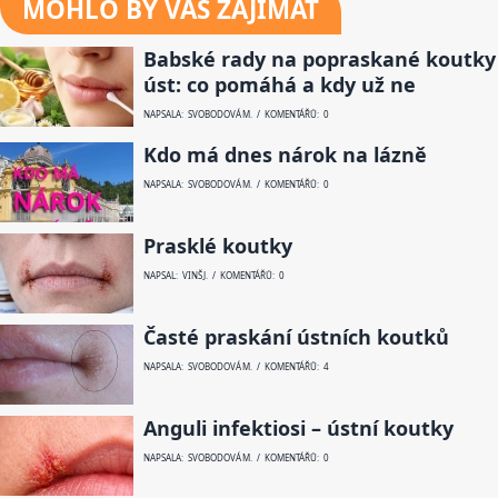
MOHLO BY VÁS ZAJÍMAT
Babské rady na popraskané koutky
úst: co pomáhá a kdy už ne
NAPSALA: SVOBODOVÁ M. / KOMENTÁŘŮ: 0
Kdo má dnes nárok na lázně
NAPSALA: SVOBODOVÁ M. / KOMENTÁŘŮ: 0
Prasklé koutky
NAPSAL: VINŠ J. / KOMENTÁŘŮ: 0
Časté praskání ústních koutků
NAPSALA: SVOBODOVÁ M. / KOMENTÁŘŮ: 4
Anguli infektiosi – ústní koutky
NAPSALA: SVOBODOVÁ M. / KOMENTÁŘŮ: 0