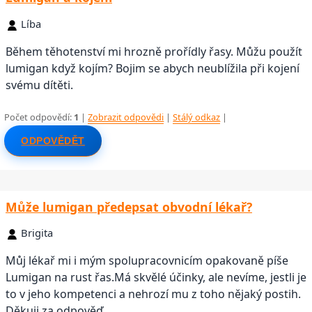
Líba
Během těhotenství mi hrozně prořídly řasy. Můžu použít
lumigan když kojím? Bojim se abych neublížila při kojení
svému dítěti.
Počet odpovědí:
1
|
Zobrazit odpovědi
|
Stálý odkaz
|
ODPOVĚDĚT
Může lumigan předepsat obvodní lékař?
Brigita
Můj lékař mi i mým spolupracovnicím opakovaně píše
Lumigan na rust řas.Má skvělé účinky, ale nevíme, jestli je
to v jeho kompetenci a nehrozí mu z toho nějaký postih.
Děkuji za odpověď