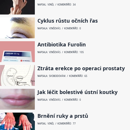
NAPSAL: VINŠ J. / KOMENTÁŘŮ: 34
Cyklus růstu očních řas
NAPSALA: VINŠOVÁ S. / KOMENTÁŘŮ: 0
Antibiotika Furolin
NAPSALA: VINŠOVÁ S. / KOMENTÁŘŮ: 105
Ztráta erekce po operaci prostaty
NAPSALA: SVOBODOVÁ M. / KOMENTÁŘŮ: 65
Jak léčit bolestivé ústní koutky
NAPSALA: VINŠOVÁ S. / KOMENTÁŘŮ: 0
Brnění ruky a prstů
NAPSAL: VINŠ J. / KOMENTÁŘŮ: 77