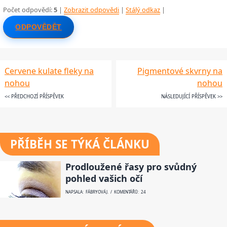
Počet odpovědí:
5
|
Zobrazit odpovědi
|
Stálý odkaz
|
ODPOVĚDĚT
Cervene kulate fleky na
Pigmentové skvrny na
nohou
nohou
<< PŘEDCHOZÍ PŘÍSPĚVEK
NÁSLEDUJÍCÍ PŘÍSPĚVEK >>
PŘÍBĚH SE TÝKÁ ČLÁNKU
Prodloužené řasy pro svůdný
pohled vašich očí
NAPSALA: FÁBRYOVÁ J. / KOMENTÁŘŮ: 24