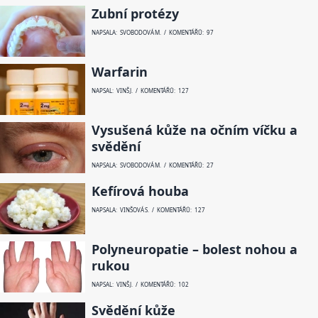
Zubní protézy
NAPSALA: SVOBODOVÁ M. / KOMENTÁŘŮ: 97
Warfarin
NAPSAL: VINŠ J. / KOMENTÁŘŮ: 127
Vysušená kůže na očním víčku a
svědění
NAPSALA: SVOBODOVÁ M. / KOMENTÁŘŮ: 27
Kefírová houba
NAPSALA: VINŠOVÁ S. / KOMENTÁŘŮ: 127
Polyneuropatie – bolest nohou a
rukou
NAPSAL: VINŠ J. / KOMENTÁŘŮ: 102
Svědění kůže