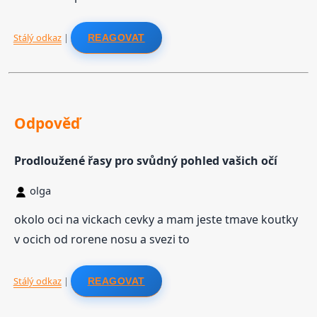
Stálý odkaz
|
REAGOVAT
Odpověď
Prodloužené řasy pro svůdný pohled vašich očí
olga
okolo oci na vickach cevky a mam jeste tmave koutky
v ocich od rorene nosu a svezi to
Stálý odkaz
|
REAGOVAT